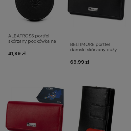
ALBATROSS portfel
skórzany podkówka na
BELTIMORE portfel
bilon M018 czarny
damski skórzany duży
41,99 zł
matowy z suwakiem
P259 czarny
69,99 zł