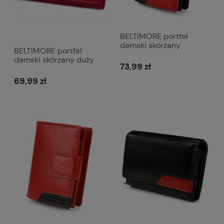
BELTIMORE portfel
damski skórzany
BELTIMORE portfel
klasyczny elegancki
damski skórzany duży
pionowy z suwakiem
73,99 zł
matowy z suwakiem
P200 czarny
P259 czerwony
69,99 zł