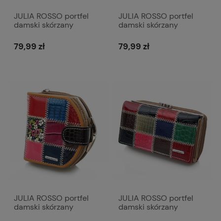
JULIA ROSSO portfel
JULIA ROSSO portfel
damski skórzany
damski skórzany
patchworkowy P129
patchworkowy P131
kolorowy
kolorowy
79,99 zł
79,99 zł
JULIA ROSSO portfel
JULIA ROSSO portfel
damski skórzany
damski skórzany
patchworkowy
patchworkowy z biglem