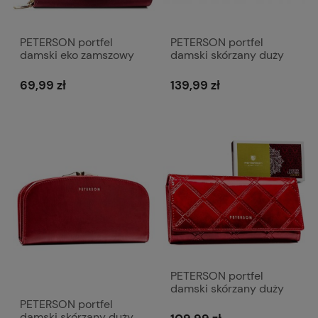
PETERSON portfel
PETERSON portfel
damski eko zamszowy
damski skórzany duży
elegancki matowy z
gładki matowy P171
suwakiem P232 ciemny
czerwony
69,99 zł
139,99 zł
bordowy
PETERSON portfel
damski skórzany duży
lakierowany elegancki z
PETERSON portfel
biglem P242 czerwony
damski skórzany duży