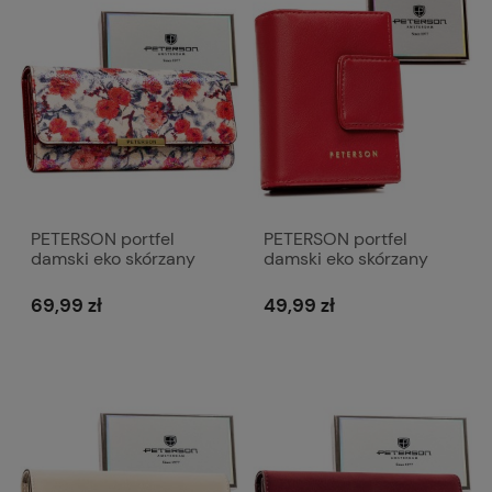
PETERSON portfel
PETERSON portfel
damski eko skórzany
damski eko skórzany
elegancki P236 z
mały elegancki matowy
kwiatami
P240 czerwony
69,99 zł
49,99 zł