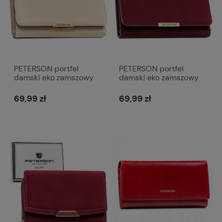
PETERSON portfel
PETERSON portfel
damski eko zamszowy
damski eko zamszowy
elegancki matowy P237
elegancki matowy P237
beżowy
ciemny bordowy
69,99 zł
69,99 zł