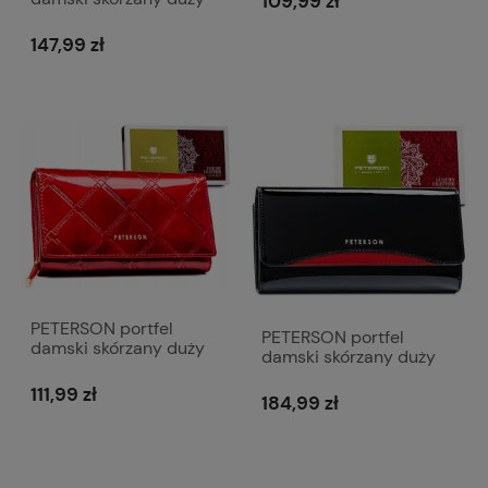
109,99 zł
gładki matowy z biglem
P172 czerwony
147,99 zł
PETERSON portfel
PETERSON portfel
damski skórzany duży
damski skórzany duży
lakierowany elegancki z
lakierowany elegancki z
suwakiem P243
111,99 zł
suwakiem P254 czarny
184,99 zł
czerwony