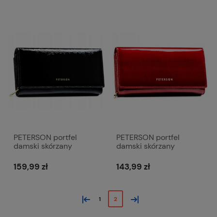
PETERSON portfel
PETERSON portfel
damski skórzany
damski skórzany
elegancki lakierowany
elegancki lakierowany
P213 czarny
P214 czerwony
159,99 zł
143,99 zł
«
»
1
2