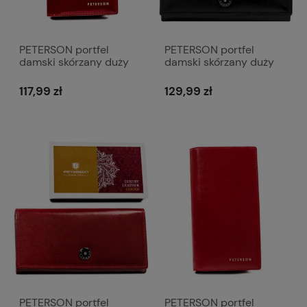
PETERSON portfel
PETERSON portfel
damski skórzany duży
damski skórzany duży
lakierowany z suwakiem
matowy elegancki z
P212 czerwony
suwakiem P256 czarny
117,99 zł
129,99 zł
PETERSON portfel
PETERSON portfel