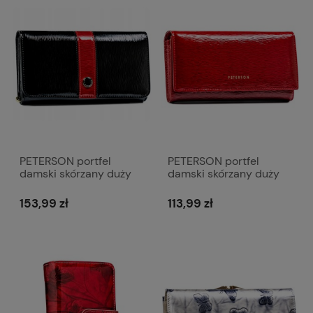
PETERSON portfel
PETERSON portfel
damski skórzany duży
damski skórzany duży
lakierowany P194 czarny
lakierowany z biglem
P216 czerwony
153,99 zł
113,99 zł