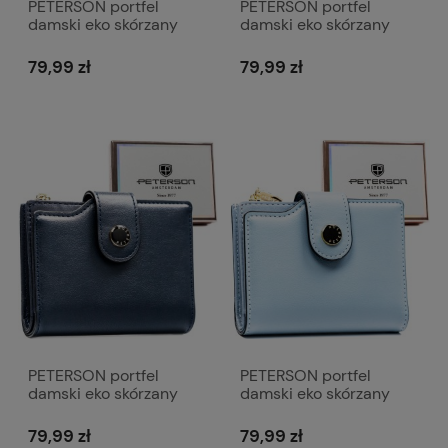
PETERSON portfel
PETERSON portfel
damski eko skórzany
damski eko skórzany
elegancki matowy z
elegancki matowy z
suwakiem P238 beżowy
suwakiem P238
79,99 zł
79,99 zł
czerwony
PETERSON portfel
PETERSON portfel
damski eko skórzany
damski eko skórzany
elegancki matowy z
elegancki matowy z
suwakiem P238
suwakiem P238 jasny
79,99 zł
79,99 zł
granatowy
niebieski