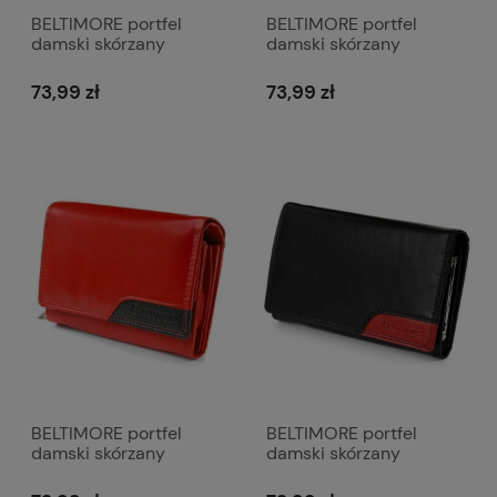
BELTIMORE portfel
BELTIMORE portfel
damski skórzany
damski skórzany
klasyczny elegancki
klasyczny elegancki
pionowy z suwakiem
poziomy P230 czarny
73,99 zł
73,99 zł
P200 czerwony
BELTIMORE portfel
BELTIMORE portfel
damski skórzany
damski skórzany
klasyczny elegancki
klasyczny elegancki
poziomy P230 czerwony
poziomy z biglem P201