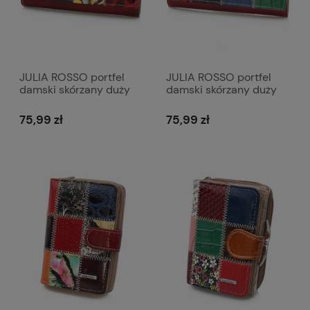
JULIA ROSSO portfel
JULIA ROSSO portfel
damski skórzany duży
damski skórzany duży
patchworkowy P133
patchworkowy P134
kolorowy
kolorowy
75,99 zł
75,99 zł