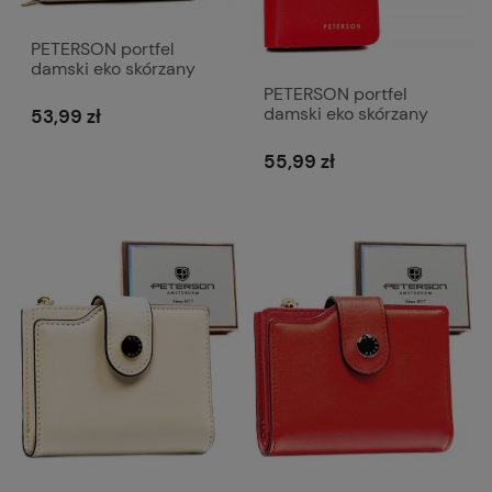
PETERSON portfel
damski eko skórzany
elegancki matowy z
PETERSON portfel
suwakiem P233 beżowy
damski eko skórzany
53,99 zł
elegancki matowy z
suwakiem P234
55,99 zł
czerwony