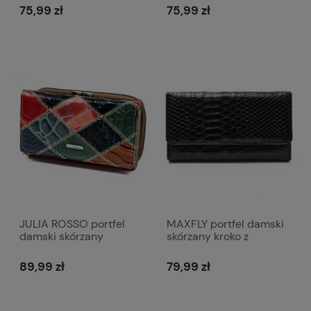
portmonetka P130
P132 kolorowy
75,99 zł
75,99 zł
kolorowy
JULIA ROSSO portfel
MAXFLY portfel damski
damski skórzany
skórzany kroko z
patchworkowy z biglem
suwakiem P184 czarny
P142 kolorowy
89,99 zł
79,99 zł