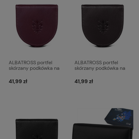
ALBATROSS portfel
ALBATROSS portfel
skórzany podkówka na
skórzany podkówka na
bilon M018 bordowy
bilon M018 ciemny
brązowy
41,99 zł
41,99 zł