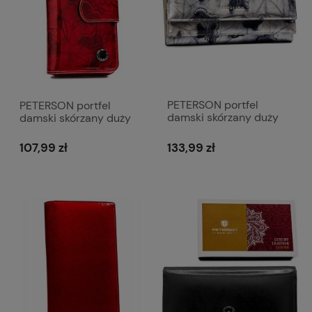
PETERSON portfel
PETERSON portfel
damski skórzany duży
damski skórzany duży
lakierowany z motylami
lakierowany z motylami i
P188 srebrny
suwakiem P227
133,99 zł
107,99 zł
czerwony