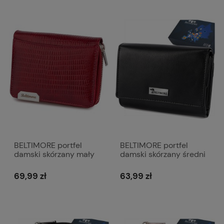
BELTIMORE portfel
BELTIMORE portfel
damski skórzany mały
damski skórzany średni
lakierowany kroko z
matowy z suwakiem
suwakiem P255
P257 czarny
69,99 zł
63,99 zł
czerwony