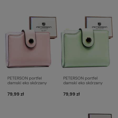
PETERSON portfel
PETERSON portfel
damski eko skórzany
damski eko skórzany
elegancki matowy z
elegancki matowy z
suwakiem P238 jasny
suwakiem P238 jasny
79,99 zł
79,99 zł
różowy
zielony