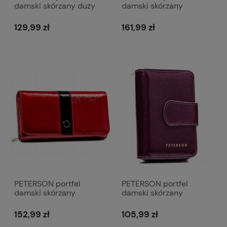
damski skórzany duży
damski skórzany
matowy elegancki z
elegancki gładki
suwakiem P256
matowy z suwakiem
129,99 zł
161,99 zł
czerwony
P173 czerwony
PETERSON portfel
PETERSON portfel
damski skórzany
damski skórzany
elegancki lakierowany
elegancki lakierowany
P193 czerwony
P196 ciemny fioletowy
152,99 zł
105,99 zł