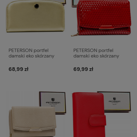
PETERSON portfel
PETERSON portfel
damski eko skórzany
damski eko skórzany
duży elegancki matowy
elegancki lakierowany z
z biglem P239 złoty
suwakiem P231
68,99 zł
69,99 zł
czerwony