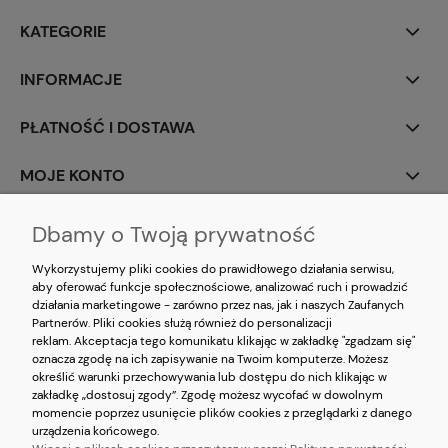
KATEGORIE
INFORMACJE
PŁATNOŚĆ I DOSTAWA
MOJE KONTO
O NAS
Dbamy o Twoją prywatność
Wykorzystujemy pliki cookies do prawidłowego działania serwisu,
aby oferować funkcje społecznościowe, analizować ruch i prowadzić
działania marketingowe - zarówno przez nas, jak i naszych Zaufanych
Partnerów. Pliki cookies służą również do personalizacji
reklam. Akceptacja tego komunikatu klikając w zakładkę "zgadzam się"
oznacza zgodę na ich zapisywanie na Twoim komputerze. Możesz
określić warunki przechowywania lub dostępu do nich klikając w
zakładkę „dostosuj zgody”. Zgodę możesz wycofać w dowolnym
Korzystanie z witryny oznacza zgodę na
wykorzystywanie plików cookies
oraz
momencie poprzez usunięcie plików cookies z przeglądarki z danego
akceptację
Polityki prywatności
oraz
Regulaminu
serwisu
kristorebki.pl
urządzenia końcowego.
Copyright © 2026 kristorebki.pl