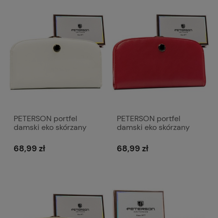
PETERSON portfel
PETERSON portfel
damski eko skórzany
damski eko skórzany
duży elegancki matowy
duży elegancki matowy
z biglem P239 biały
z biglem P239 czerwony
68,99 zł
68,99 zł