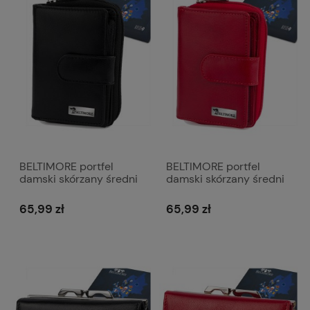
BELTIMORE portfel
BELTIMORE portfel
damski skórzany średni
damski skórzany średni
matowy z suwakiem
matowy z suwakiem
P258 czarny
P258 czerwony
65,99 zł
65,99 zł