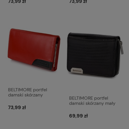
73,99 zł
73,99 zł
czarny
BELTIMORE portfel
damski skórzany
BELTIMORE portfel
klasyczny elegancki
damski skórzany mały
poziomy z biglem P201
73,99 zł
lakierowany kroko z
czerwony
suwakiem P255 czarny
69,99 zł