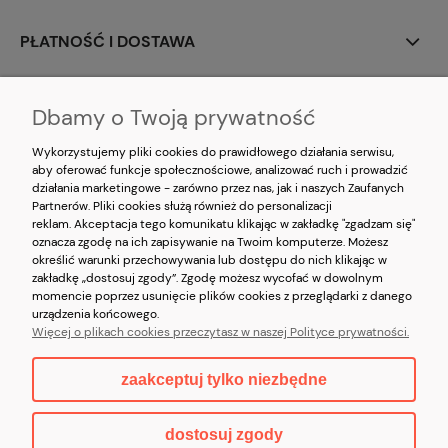
PŁATNOŚĆ I DOSTAWA
MOJE KONTO
Dbamy o Twoją prywatność
O NAS
Wykorzystujemy pliki cookies do prawidłowego działania serwisu,
aby oferować funkcje społecznościowe, analizować ruch i prowadzić
działania marketingowe - zarówno przez nas, jak i naszych Zaufanych
Partnerów. Pliki cookies służą również do personalizacji
reklam. Akceptacja tego komunikatu klikając w zakładkę "zgadzam się"
oznacza zgodę na ich zapisywanie na Twoim komputerze. Możesz
określić warunki przechowywania lub dostępu do nich klikając w
zakładkę „dostosuj zgody”. Zgodę możesz wycofać w dowolnym
momencie poprzez usunięcie plików cookies z przeglądarki z danego
Korzystanie z witryny oznacza zgodę na
wykorzystywanie plików cookies
oraz
urządzenia końcowego.
akceptację
Polityki prywatności
oraz
Regulaminu
serwisu
kristorebki.pl
Więcej o plikach cookies przeczytasz w naszej Polityce prywatności.
Copyright © 2026 kristorebki.pl
zaakceptuj tylko niezbędne
pokaż pełną wersję strony
dostosuj zgody