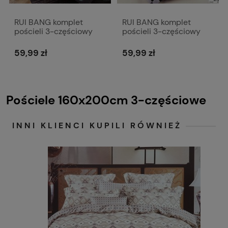
RUI BANG komplet
RUI BANG komplet
pościeli 3-częściowy
pościeli 3-częściowy
160x200 cm Y103 z
160x200 cm Y106 w
flamingami
kratę
59,99 zł
59,99 zł
Pościele 160x200cm 3-częściowe
INNI KLIENCI KUPILI RÓWNIEŻ