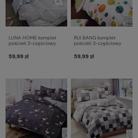
LUNA HOME komplet
RUI BANG komplet
pościeli 3-częściowy
pościeli 3-częściowy
160x200 cm Y081 w
160x200 cm Y057 z
kratę
planetami
59,99 zł
59,99 zł