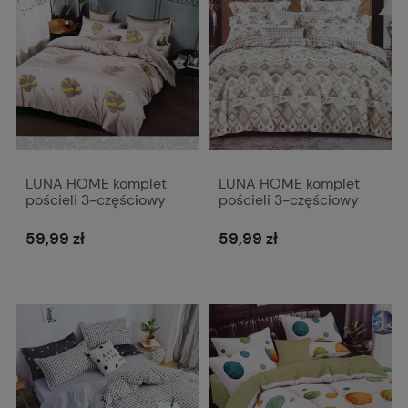
LUNA HOME komplet
LUNA HOME komplet
pościeli 3-częściowy
pościeli 3-częściowy
160x200 cm Y016 z
160x200 cm Y022 w
liśćmi palmowymi
azteckie wzory
59,99 zł
59,99 zł