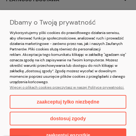
MOJE KONTO
Dbamy o Twoją prywatność
O NAS
Wykorzystujemy pliki cookies do prawidłowego działania serwisu,
aby oferować funkcje społecznościowe, analizować ruch i prowadzić
działania marketingowe - zarówno przez nas, jak i naszych Zaufanych
Partnerów. Pliki cookies służą również do personalizacji
reklam. Akceptacja tego komunikatu klikając w zakładkę "zgadzam się"
oznacza zgodę na ich zapisywanie na Twoim komputerze. Możesz
określić warunki przechowywania lub dostępu do nich klikając w
zakładkę „dostosuj zgody”. Zgodę możesz wycofać w dowolnym
momencie poprzez usunięcie plików cookies z przeglądarki z danego
Korzystanie z witryny oznacza zgodę na
wykorzystywanie plików cookies
oraz
urządzenia końcowego.
akceptację
Polityki prywatności
oraz
Regulaminu
serwisu
kristorebki.pl
Więcej o plikach cookies przeczytasz w naszej Polityce prywatności.
Copyright © 2026 kristorebki.pl
zaakceptuj tylko niezbędne
pokaż pełną wersję strony
dostosuj zgody
Sklep internetowy Shoper.pl
zaakceptuj wszystkie