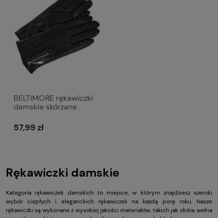
BELTIMORE rękawiczki
damskie skórzane
ocieplane z polarem i
suwakiem R005 czarne
57,99 zł
Rękawiczki damskie
Kategoria rękawiczek damskich to miejsce, w którym znajdziesz szeroki
wybór ciepłych i eleganckich rękawiczek na każdą porę roku. Nasze
rękawiczki są wykonane z wysokiej jakości materiałów, takich jak skóra, wełna