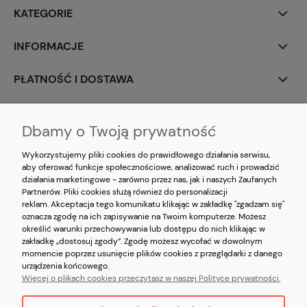
KATEGORIE
INFORMACJE
PŁATNOŚĆ I DOSTAWA
MOJE KONTO
Dbamy o Twoją prywatność
O NAS
Wykorzystujemy pliki cookies do prawidłowego działania serwisu,
aby oferować funkcje społecznościowe, analizować ruch i prowadzić
działania marketingowe - zarówno przez nas, jak i naszych Zaufanych
Partnerów. Pliki cookies służą również do personalizacji
reklam. Akceptacja tego komunikatu klikając w zakładkę "zgadzam się"
oznacza zgodę na ich zapisywanie na Twoim komputerze. Możesz
określić warunki przechowywania lub dostępu do nich klikając w
zakładkę „dostosuj zgody”. Zgodę możesz wycofać w dowolnym
momencie poprzez usunięcie plików cookies z przeglądarki z danego
Korzystanie z witryny oznacza zgodę na
wykorzystywanie plików cookies
oraz
urządzenia końcowego.
akceptację
Polityki prywatności
oraz
Regulaminu
serwisu
kristorebki.pl
Więcej o plikach cookies przeczytasz w naszej Polityce prywatności.
Copyright © 2026 kristorebki.pl