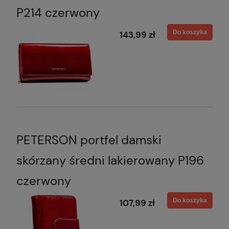
P214 czerwony
Do koszyka
143,99 zł
PETERSON portfel damski
skórzany średni lakierowany P196
czerwony
Do koszyka
107,99 zł