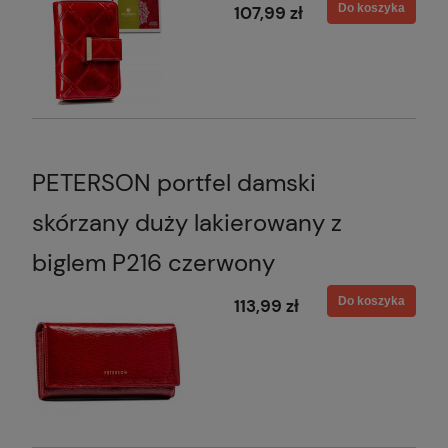
Do koszyka
107,99 zł
PETERSON portfel damski
skórzany duży lakierowany z
biglem P216 czerwony
Do koszyka
113,99 zł