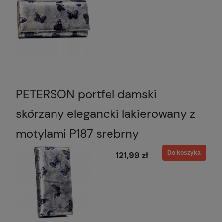
PETERSON portfel damski
skórzany elegancki lakierowany z
motylami P187 srebrny
Do koszyka
121,99 zł