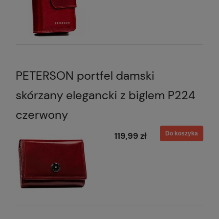
PETERSON portfel damski
skórzany elegancki z biglem P224
czerwony
Do koszyka
119,99 zł