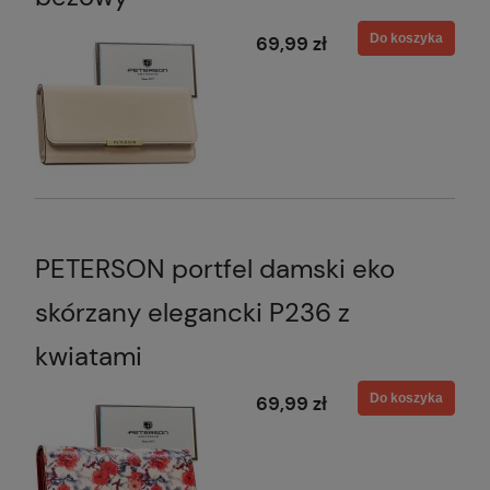
Do koszyka
69,99 zł
PETERSON portfel damski eko
skórzany elegancki P236 z
kwiatami
Do koszyka
69,99 zł