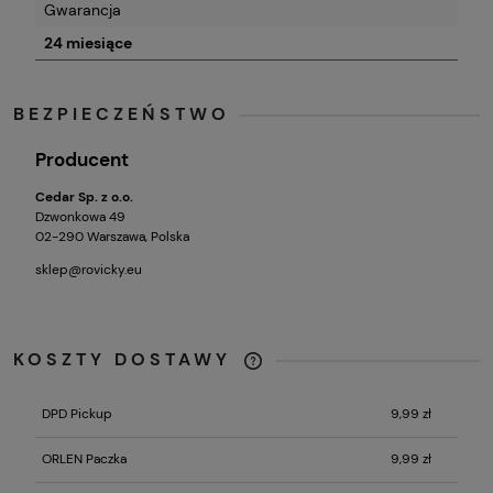
Gwarancja
24 miesiące
BEZPIECZEŃSTWO
Producent
Cedar Sp. z o.o.
Dzwonkowa 49
02-290 Warszawa, Polska
sklep@rovicky.eu
KOSZTY DOSTAWY
CENA NIE ZAWIERA EWENTUALNYCH
KOSZTÓW PŁATNOŚCI
DPD Pickup
9,99 zł
ORLEN Paczka
9,99 zł