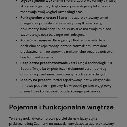
Wysoka jakość wykonania |
Portfel został wykonany z trwałej
skóry ekologicznej, dzięki temu prezentuje się luksusowo i
zachowuje swój wygląd przez długi czas.
Funkcjonalne wnętrze |
Starannie zaprojektowany układ
przegródek pozwala z łatwością uporządkować karty,
dokumenty, banknoty i bilon. Wszystko ma swoje miejsce –
szybko znajdziesz to, czego potrzebujesz.
Podwójne zapięcie dla wygody |
Portfel posiada dwie
oddzielne sekcje, zabezpieczone zatrzaskiem i zamkiem
błyskawicznym, co zapewnia maksymalne bezpieczeństwo i
komfort użytkowania.
Bezpieczne przechowywanie kart |
Dzięki technologii RFID
Secure Twoje karty płatnicze i dokumenty z chipem są
chronione przed nieautoryzowanym odczytem danych.
Idealny na prezent
Portfel zapakowany jest w eleganckie,
firmowe pudełko – gotowy, by wręczyć go jako wyjątkowy
prezent bez konieczności dodatkowego pakowania.
Pojemne i funkcjonalne wnętrze
Ten elegancki, dwukomorowy portfel damski łączy styl z
praktycznością. Zapinany na zatrzask i suwak, został zaprojektowany