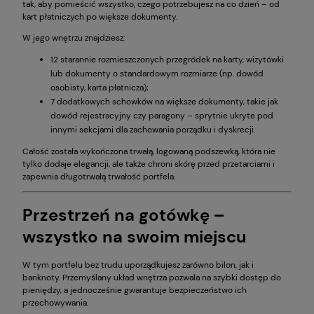
tak, aby pomieścić wszystko, czego potrzebujesz na co dzień – od
kart płatniczych po większe dokumenty.
W jego wnętrzu znajdziesz:
12 starannie rozmieszczonych przegródek na karty, wizytówki
lub dokumenty o standardowym rozmiarze (np. dowód
osobisty, karta płatnicza);
7 dodatkowych schowków na większe dokumenty, takie jak
dowód rejestracyjny czy paragony – sprytnie ukryte pod
innymi sekcjami dla zachowania porządku i dyskrecji.
Całość została wykończona trwałą, logowaną podszewką, która nie
tylko dodaje elegancji, ale także chroni skórę przed przetarciami i
zapewnia długotrwałą trwałość portfela.
Przestrzeń na gotówkę –
wszystko na swoim miejscu
W tym portfelu bez trudu uporządkujesz zarówno bilon, jak i
banknoty. Przemyślany układ wnętrza pozwala na szybki dostęp do
pieniędzy, a jednocześnie gwarantuje bezpieczeństwo ich
przechowywania.