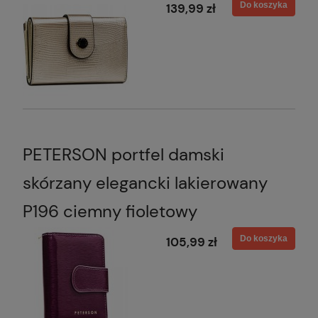
Do koszyka
139,99 zł
PETERSON portfel damski
skórzany elegancki lakierowany
P196 ciemny fioletowy
Do koszyka
105,99 zł