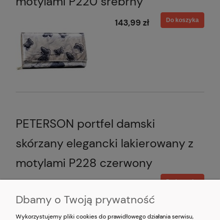
motylami P220 srebrny
Do koszyka
143,99 zł
PETERSON portfel damski
skórzany elegancki lakierowany z
motylami P228 czerwony
Do koszyka
103,99 zł
Dbamy o Twoją prywatność
Wykorzystujemy pliki cookies do prawidłowego działania serwisu,