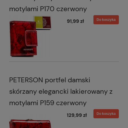
motylami P170 czerwony
Do koszyka
91,99 zł
PETERSON portfel damski
skórzany elegancki lakierowany z
motylami P159 czerwony
Do koszyka
129,99 zł