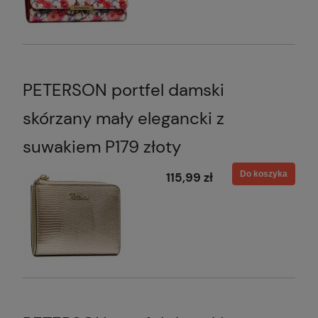
PETERSON portfel damski
skórzany mały elegancki z
suwakiem P179 złoty
Do koszyka
115,99 zł