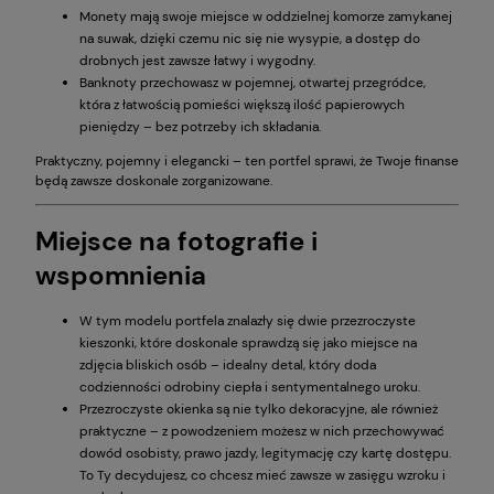
Monety mają swoje miejsce w oddzielnej komorze zamykanej
na suwak, dzięki czemu nic się nie wysypie, a dostęp do
drobnych jest zawsze łatwy i wygodny.
Banknoty przechowasz w pojemnej, otwartej przegródce,
która z łatwością pomieści większą ilość papierowych
pieniędzy – bez potrzeby ich składania.
Praktyczny, pojemny i elegancki – ten portfel sprawi, że Twoje finanse
będą zawsze doskonale zorganizowane.
Miejsce na fotografie i
wspomnienia
W tym modelu portfela znalazły się dwie przezroczyste
kieszonki, które doskonale sprawdzą się jako miejsce na
zdjęcia bliskich osób – idealny detal, który doda
codzienności odrobiny ciepła i sentymentalnego uroku.
Przezroczyste okienka są nie tylko dekoracyjne, ale również
praktyczne – z powodzeniem możesz w nich przechowywać
dowód osobisty, prawo jazdy, legitymację czy kartę dostępu.
To Ty decydujesz, co chcesz mieć zawsze w zasięgu wzroku i