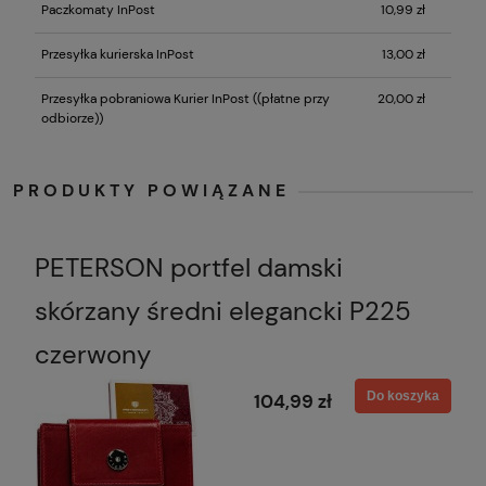
Paczkomaty InPost
10,99 zł
Przesyłka kurierska InPost
13,00 zł
Przesyłka pobraniowa Kurier InPost
((płatne przy
20,00 zł
odbiorze))
PRODUKTY POWIĄZANE
PETERSON portfel damski
skórzany średni elegancki P225
czerwony
Do koszyka
104,99 zł