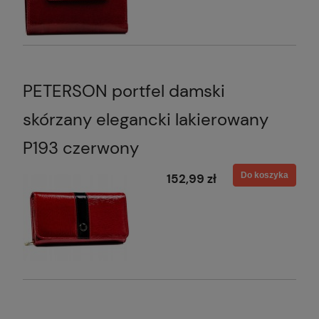
PETERSON portfel damski
skórzany elegancki lakierowany
P193 czerwony
Do koszyka
152,99 zł