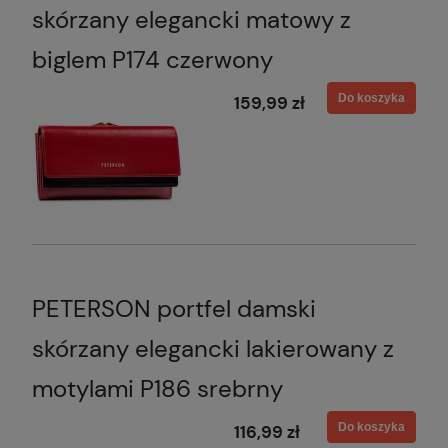
skórzany elegancki matowy z
biglem P174 czerwony
Do koszyka
159,99 zł
PETERSON portfel damski
skórzany elegancki lakierowany z
motylami P186 srebrny
Do koszyka
116,99 zł