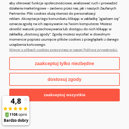
aby oferować funkcje społecznościowe, analizować ruch i prowadzić
działania marketingowe - zarówno przez nas, jak i naszych Zaufanych
Partnerów. Pliki cookies służą również do personalizacji
reklam. Akceptacja tego komunikatu klikając w zakładkę "zgadzam się"
oznacza zgodę na ich zapisywanie na Twoim komputerze. Możesz
określić warunki przechowywania lub dostępu do nich klikając w
zakładkę „dostosuj zgody”. Zgodę możesz wycofać w dowolnym
PETERSON portfel damski
momencie poprzez usunięcie plików cookies z przeglądarki z danego
urządzenia końcowego.
skórzany elegancki lakierowany z
Więcej o plikach cookies przeczytasz w naszej Polityce prywatności.
biglem P209 czarny
zaakceptuj tylko niezbędne
Do koszyka
137,99 zł
dostosuj zgody
zaakceptuj wszystkie