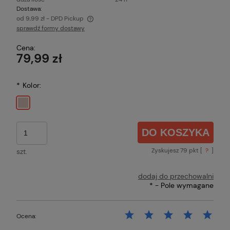
Dostawa:
od 9,99 zł
- DPD Pickup
sprawdź formy dostawy
Cena nie zawiera ewentualnych kosztów płatności
Cena:
79,99 zł
*
Kolor:
DO KOSZYKA
Zyskujesz
79
pkt [
?
]
szt.
dodaj do przechowalni
*
- Pole wymagane
Ocena: