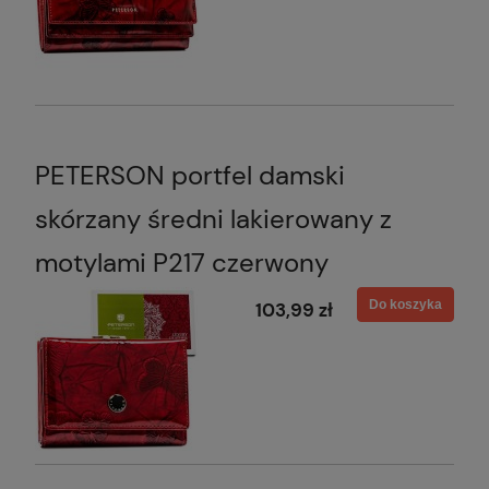
PETERSON portfel damski
skórzany średni lakierowany z
motylami P217 czerwony
Do koszyka
103,99 zł