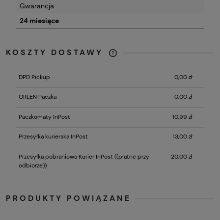
Gwarancja
24 miesiące
KOSZTY DOSTAWY
CENA NIE ZAWIERA EWENTUALNYCH
KOSZTÓW PŁATNOŚCI
DPD Pickup
0,00 zł
ORLEN Paczka
0,00 zł
Paczkomaty InPost
10,99 zł
Przesyłka kurierska InPost
13,00 zł
Przesyłka pobraniowa Kurier InPost
((płatne przy
20,00 zł
odbiorze))
PRODUKTY POWIĄZANE