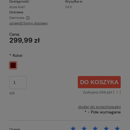
Dostępność:
Wysyłka w:
duża ilość
24 h
Dostawa:
Darmowa
sprawdź formy dostawy
Cena nie zawiera ewentualnych kosztów płatności
Cena:
299,99 zł
*
Kolor:
DO KOSZYKA
Zyskujesz
299
pkt [
?
]
szt.
dodaj do przechowalni
*
- Pole wymagane
Ocena: