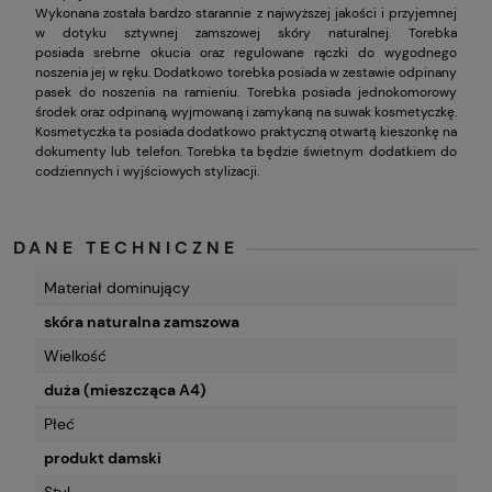
Wykonana została bardzo starannie z najwyższej jakości i przyjemnej
w dotyku sztywnej zamszowej skóry naturalnej. Torebka
posiada srebrne okucia oraz regulowane rączki do wygodnego
noszenia jej w ręku. Dodatkowo torebka posiada w zestawie odpinany
pasek do noszenia na ramieniu. Torebka posiada jednokomorowy
środek oraz odpinaną, wyjmowaną i zamykaną na suwak kosmetyczkę.
Kosmetyczka ta posiada dodatkowo praktyczną otwartą kieszonkę na
dokumenty lub telefon. Torebka ta będzie świetnym dodatkiem do
codziennych i wyjściowych stylizacji.
DANE TECHNICZNE
Materiał dominujący
skóra naturalna zamszowa
Wielkość
duża (mieszcząca A4)
Płeć
produkt damski
Styl