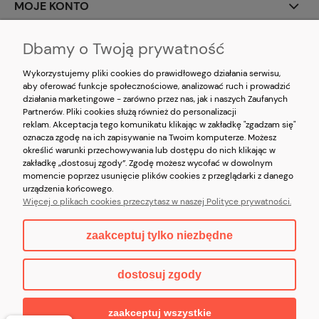
MOJE KONTO
O NAS
Dbamy o Twoją prywatność
Wykorzystujemy pliki cookies do prawidłowego działania serwisu,
aby oferować funkcje społecznościowe, analizować ruch i prowadzić
działania marketingowe - zarówno przez nas, jak i naszych Zaufanych
Partnerów. Pliki cookies służą również do personalizacji
reklam. Akceptacja tego komunikatu klikając w zakładkę "zgadzam się"
oznacza zgodę na ich zapisywanie na Twoim komputerze. Możesz
określić warunki przechowywania lub dostępu do nich klikając w
zakładkę „dostosuj zgody”. Zgodę możesz wycofać w dowolnym
Korzystanie z witryny oznacza zgodę na
wykorzystywanie plików cookies
oraz
momencie poprzez usunięcie plików cookies z przeglądarki z danego
akceptację
Polityki prywatności
oraz
Regulaminu
serwisu
kristorebki.pl
urządzenia końcowego.
Copyright © 2026 kristorebki.pl
Więcej o plikach cookies przeczytasz w naszej Polityce prywatności.
zaakceptuj tylko niezbędne
pokaż pełną wersję strony
dostosuj zgody
Sklep internetowy Shoper.pl
zaakceptuj wszystkie