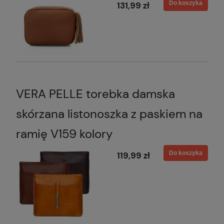
Do koszyka
131,99 zł
VERA PELLE torebka damska
skórzana listonoszka z paskiem na
ramię V159 kolory
Do koszyka
119,99 zł