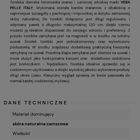
Torebka damska listonoszka znanej i cenionej włoskiej marki
VERA
PELLE ITALY
. Wykonana została bardzo starannie, z dbałością o
najmniejsze szczegóły z pachnącej i mięciutkiej w dotyku zamszowej
skóry naturalnej. Do torebki dołączony jest długi regulowany i
odpinany pasek o długości maksymalnej 120 cm, dzięki czemu
możesz ją idealnie dopasować do swojego wzrostu i preferencji. Z
przodu torebka zamykana jest na magnesik a w środku na solidny
suwak. Środek torebki jest jednokomorowy oraz wykończony
podszewką. W środku znajdziesz dodatkową praktyczną kieszonkę
zamykaną na suwak. Przednia klapa zamykana jest również na suwak i
może służyć jako funkcjonalna kieszeń oraz dodatkowo ozdobiona
jest breloczkiem - frędzelkiem. Torebka idealnie sprawdzi się w
codziennym użytkowaniu a dzięki wysokiej jakości wykonania posłuży
długi okres czasu. Klasyczny wygląd sprawia, że bezie pasowała do
niemal każdej codziennej stylizacji.
DANE TECHNICZNE
Materiał dominujący
skóra naturalna zamszowa
Wielkość