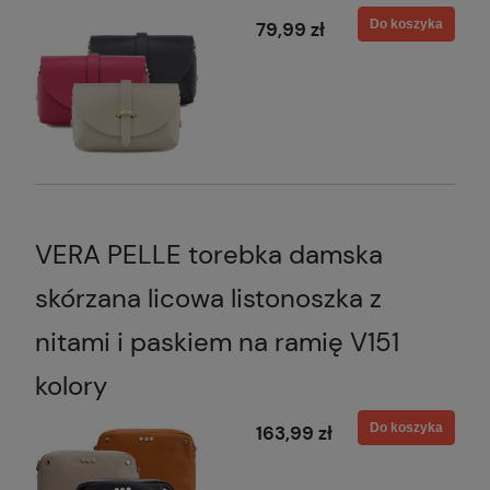
Do koszyka
79,99 zł
VERA PELLE torebka damska
skórzana licowa listonoszka z
nitami i paskiem na ramię V151
kolory
Do koszyka
163,99 zł