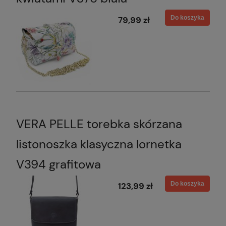
Do koszyka
79,99 zł
VERA PELLE torebka skórzana
listonoszka klasyczna lornetka
V394 grafitowa
Do koszyka
123,99 zł