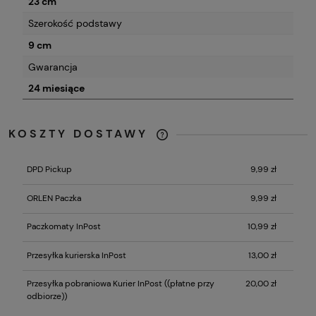
23 cm
Szerokość podstawy
9 cm
Gwarancja
24 miesiące
KOSZTY DOSTAWY
CENA NIE ZAWIERA EWENTUALNYCH
KOSZTÓW PŁATNOŚCI
DPD Pickup
9,99 zł
ORLEN Paczka
9,99 zł
Paczkomaty InPost
10,99 zł
Przesyłka kurierska InPost
13,00 zł
Przesyłka pobraniowa Kurier InPost
((płatne przy
20,00 zł
odbiorze))