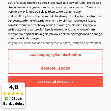
Do koszyka
181,99 zł
aby oferować funkcje społecznościowe, analizować ruch i prowadzić
działania marketingowe - zarówno przez nas, jak i naszych Zaufanych
Partnerów. Pliki cookies służą również do personalizacji
reklam. Akceptacja tego komunikatu klikając w zakładkę "zgadzam się"
oznacza zgodę na ich zapisywanie na Twoim komputerze. Możesz
określić warunki przechowywania lub dostępu do nich klikając w
zakładkę „dostosuj zgody”. Zgodę możesz wycofać w dowolnym
momencie poprzez usunięcie plików cookies z przeglądarki z danego
urządzenia końcowego.
Więcej o plikach cookies przeczytasz w naszej Polityce prywatności.
VERA PELLE torebka damska
zamszowa listonoszka z paskiem
zaakceptuj tylko niezbędne
na ramię V290 granatowa
dostosuj zgody
Do koszyka
181,99 zł
zaakceptuj wszystkie