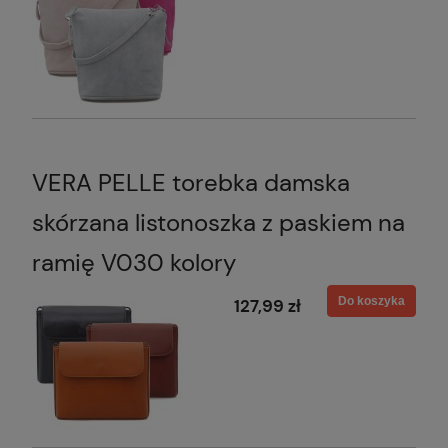
VERA PELLE torebka damska
skórzana listonoszka z paskiem na
ramię V030 kolory
Do koszyka
127,99 zł