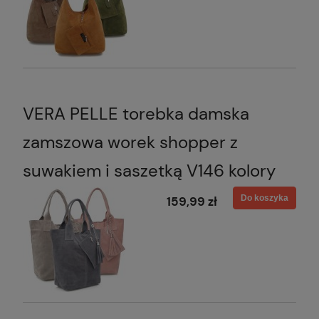
VERA PELLE torebka damska
zamszowa worek shopper z
suwakiem i saszetką V146 kolory
Do koszyka
159,99 zł