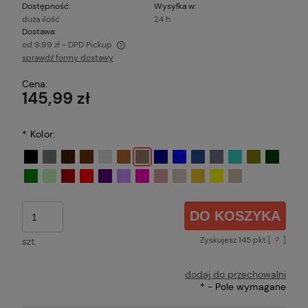
Dostępność:
Wysyłka w:
duża ilość
24 h
Dostawa:
od 9,99 zł
- DPD Pickup
sprawdź formy dostawy
Cena nie zawiera ewentualnych kosztów płatności
Cena:
145,99 zł
*
Kolor:
DO KOSZYKA
Zyskujesz
145
pkt [
?
]
szt.
dodaj do przechowalni
*
- Pole wymagane