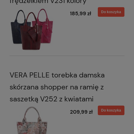
frędzelkiem V231 kolory
Do koszyka
185,99 zł
VERA PELLE torebka damska
skórzana shopper na ramię z
saszetką V252 z kwiatami
Do koszyka
209,99 zł