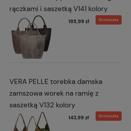
rączkami i saszetką V141 kolory
Do koszyka
185,99 zł
VERA PELLE torebka damska
zamszowa worek na ramię z
saszetką V132 kolory
Do koszyka
143,99 zł