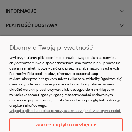
INFORMACJE
PŁATNOŚĆ I DOSTAWA
MOJE KONTO
Dbamy o Twoją prywatność
O NAS
Wykorzystujemy pliki cookies do prawidłowego działania serwisu,
aby oferować funkcje społecznościowe, analizować ruch i prowadzić
działania marketingowe - zarówno przez nas, jak i naszych Zaufanych
Partnerów. Pliki cookies służą również do personalizacji
reklam. Akceptacja tego komunikatu klikając w zakładkę "zgadzam się"
oznacza zgodę na ich zapisywanie na Twoim komputerze. Możesz
określić warunki przechowywania lub dostępu do nich klikając w
zakładkę „dostosuj zgody”. Zgodę możesz wycofać w dowolnym
momencie poprzez usunięcie plików cookies z przeglądarki z danego
Korzystanie z witryny oznacza zgodę na
wykorzystywanie plików cookies
oraz
urządzenia końcowego.
akceptację
Polityki prywatności
oraz
Regulaminu
serwisu
kristorebki.pl
Więcej o plikach cookies przeczytasz w naszej Polityce prywatności.
Copyright © 2026 kristorebki.pl
zaakceptuj tylko niezbędne