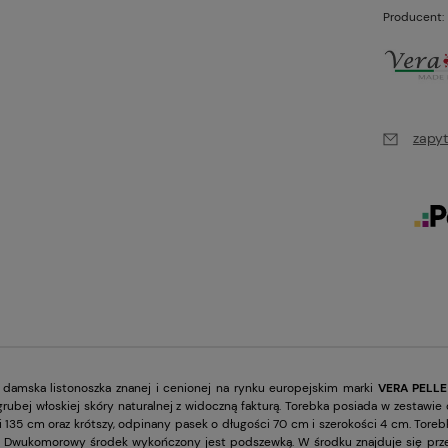
Producent:
zapyt
 damska listonoszka znanej i cenionej na rynku europejskim marki
VERA PELLE
grubej włoskiej skóry naturalnej z widoczną fakturą. Torebka posiada w zestawi
 135 cm oraz krótszy, odpinany pasek o długości 70 cm i szerokości 4 cm. Torebk
 Dwukomorowy środek wykończony jest podszewką. W środku znajduje się przeg