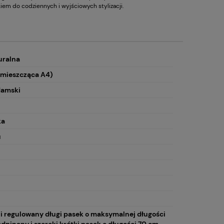
iem do codziennych i wyjściowych stylizacji.
uralna
 mieszcząca A4)
damski
ka
u
i regulowany długi pasek o maksymalnej długości
odpinany i szeroki krótki pasek o długości 70 cm