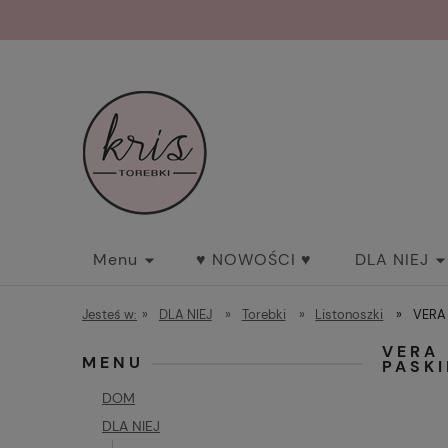
Menu
♥ NOWOŚCI ♥
DLA NIEJ
Jesteś w:
»
DLA NIEJ
»
Torebki
»
Listonoszki
»
VERA 
VERA
MENU
PASK
DOM
DLA NIEJ