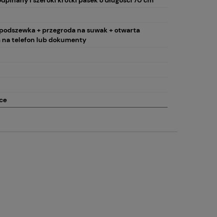
podszewka + przegroda na suwak + otwarta
 na telefon lub dokumenty
ce
JULIA ROSSO portfel damski
VERA PELLE ner
skórzany patchworkowy
saszetka biodró