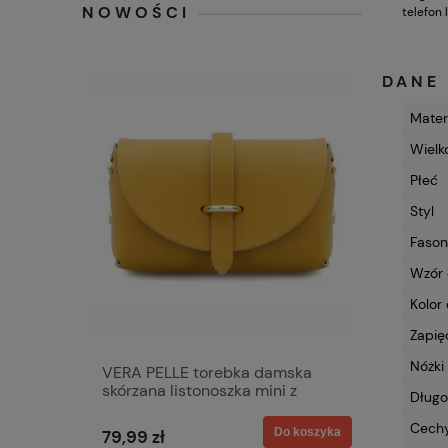
NOWOŚCI
telefon 
DANE
Mater
Wielk
Płeć
Styl
Fason
Wzór 
Kolor
Zapię
Nóżki
VERA PELLE torebka damska
BELTIMOR
skórzana listonoszka mini z
na pióra
Długo
łańcuszkiem na ramię V144
musztardowa
Cech
Do koszyka
79,99 zł
53,99 zł