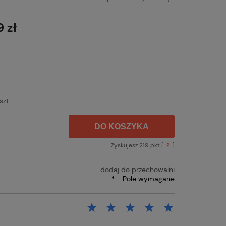
Cena nie zawiera ewentualnych kosztów
płatności
9 zł
szt.
DO KOSZYKA
Zyskujesz
219
pkt [
?
]
dodaj do przechowalni
*
- Pole wymagane