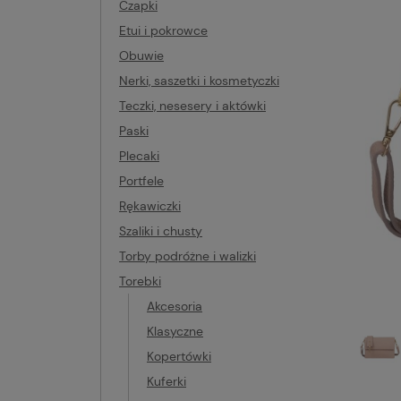
Czapki
Etui i pokrowce
Obuwie
Nerki, saszetki i kosmetyczki
Teczki, nesesery i aktówki
Paski
Plecaki
Portfele
Rękawiczki
Szaliki i chusty
Torby podróżne i walizki
Torebki
Akcesoria
Klasyczne
Kopertówki
Kuferki