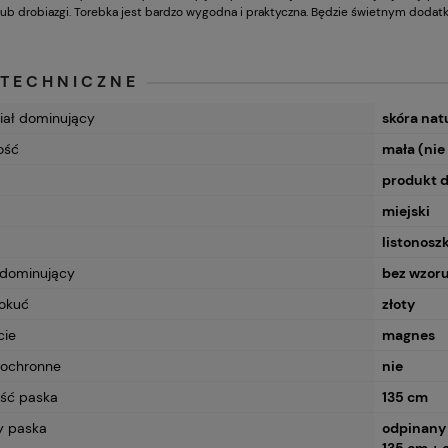
lub drobiazgi. Torebka jest bardzo wygodna i praktyczna. Będzie świetnym dodatk
 TECHNICZNE
iał dominujący
skóra nat
ość
mała (nie
produkt 
miejski
listonosz
dominujący
bez wzor
 okuć
złoty
cie
magnes
 ochronne
nie
E etui skórzane płaskie
 długopisy J007 camel
ść paska
135 cm
y paska
odpinany 
Do koszyka
135 cm + 