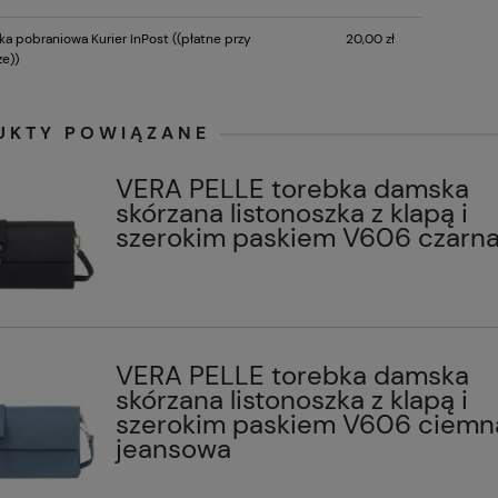
26 kolory
długimi rączkami na ramię V727
kolory
ka pobraniowa Kurier InPost
((płatne przy
20,00 zł
Do koszyka
Do koszyk
ł
119,99 zł
e))
UKTY POWIĄZANE
VERA PELLE torebka damska
skórzana listonoszka z klapą i
szerokim paskiem V606 czarn
VERA PELLE torebka damska
skórzana listonoszka z klapą i
szerokim paskiem V606 ciemn
jeansowa