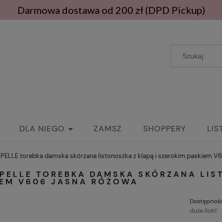
Darmowa dostawa od 200 zł (DPD Pickup)
DLA NIEGO
ZAMSZ
SHOPPERY
LIS
PASKI
PELLE torebka damska skórzana listonoszka z klapą i szerokim paskiem V
 PELLE TOREBKA DAMSKA SKÓRZANA LIS
IEM V606 JASNA RÓŻOWA
Dostępność
duża ilość