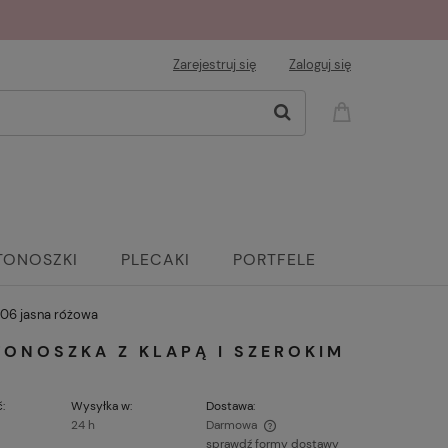
Zarejestruj się
Zaloguj się
TONOSZKI
PLECAKI
PORTFELE
606 jasna różowa
TONOSZKA Z KLAPĄ I SZEROKIM
:
Wysyłka w:
Dostawa:
24 h
Darmowa
sprawdź formy dostawy