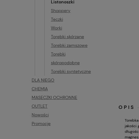
Listonoszki
Shoppery
Teczki
Worki
Torebki skórzane
Torebki zamszowe
Torebki
skóropodobne
Torebki syntetyczne
DLA NIEGO
CHEMIA
MASECZKI OCHRONNE
OUTLET
OPIS
Nowości
Torebka
Promocje
jakości 
długości
magnes.