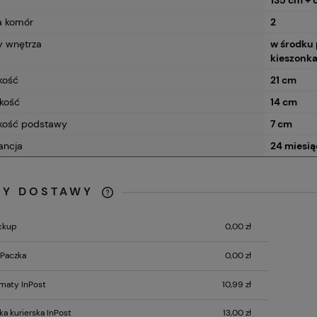
a komór
2
 wnętrza
w środku 
kieszonka
kość
21 cm
kość
14 cm
kość podstawy
7 cm
ancja
24 miesią
TY DOSTAWY
CENA NIE ZAWIERA
ckup
0,00 zł
EWENTUALNYCH KOSZTÓW
PŁATNOŚCI
Paczka
0,00 zł
maty InPost
10,99 zł
LLE torebka damska
VERA PELLE torebka damska
a worek z suwakiem na
skórzana shopper z rzemykami i
ka kurierska InPost
13,00 zł