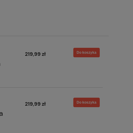
portmonetka P130 kolorowy
a
Do koszyka
75,99 zł
99,99 zł
Do koszyka
219,99 zł
a
Do koszyka
219,99 zł
a