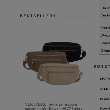
Liczb
Cechy
BESTSELLERY
Szero
Wyso
Szero
Gwar
KOSZ
DPD Pi
ORLEN 
Paczko
mska
VERA PELLE nerka zamszowa
VERA PE
 ramię z
saszetka biodrówka V677 kolory
zamszow
Przesył